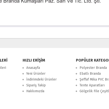
LERİ
HIZLI ERİŞİM
POPÜLER KATEGO
leri
Anasayfa
Polyester Branda
Yeni Ürünler
Ebatlı Branda
İndirimdeki Ürünler
Şeffaf Mika PVC B
Sipariş Takip
Tente Aparatları
Hakkımızda
Gölgelik File Çeşitl