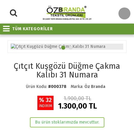
TÜM KATEGORİLER
Çıtçıt Kuşgözü Düğme Çakma
Kalıbı 31 Numara
Ürün Kodu:
#000378
Marka:
Öz Branda
1.900,00 TL
% 32
1.300,00 TL
İNDİRİM
Bu ürün stoklarımızda mevcuttur.