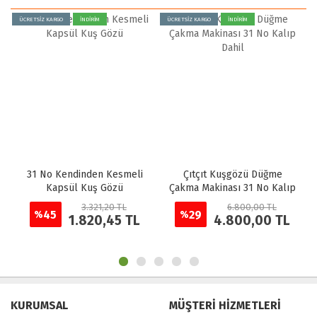
ÜCRETSİZ KARGO
İNDİRİM
ÜCRETSİZ KARGO
İNDİRİM
31 No Kendinden Kesmeli
Çıtçıt Kuşgözü Düğme
Kapsül Kuş Gözü
Çakma Makinası 31 No Kalıp
Dahil
3.321,20 TL
6.800,00 TL
45
29
%
%
1.820,45 TL
4.800,00 TL
KURUMSAL
MÜŞTERİ HİZMETLERİ