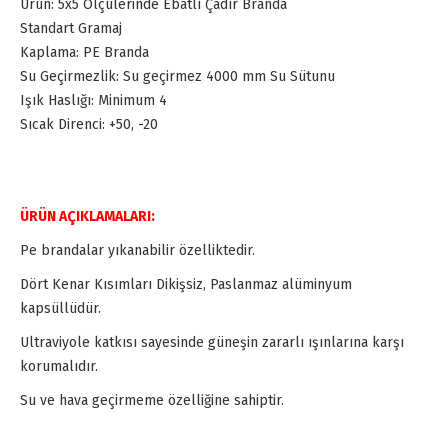
Ürün: 5x5 Ölçülerinde Ebatlı Çadır Branda
Standart Gramaj
Kaplama: PE Branda
Su Geçirmezlik: Su geçirmez 4000 mm Su Sütunu
Işık Haslığı: Minimum 4
Sıcak Direnci: +50, -20
ÜRÜN AÇIKLAMALARI:
Pe brandalar yıkanabilir özelliktedir.
Dört Kenar Kısımları Dikişsiz, Paslanmaz alüminyum
kapsüllüdür.
Ultraviyole katkısı sayesinde güneşin zararlı ışınlarına karşı
korumalıdır.
Su ve hava geçirmeme özelliğine sahiptir.