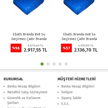
Ebatlı Branda 8x8 Su
Ebatlı Branda 6x8 Su
Geçirmez Çadır Branda
Geçirmez Çadır Branda
6.573,40 TL
4.951,90 TL
56
57
%
%
2.917,55 TL
2.136,70 TL
KURUMSAL
MÜŞTERİ HİZMETLERİ
Banka Hesap Bilgileri
Banka Hesap Bilgileri
Mesafeli Satış Sözleşmesi
İletişim
Güvenlik ve Kullanım
Sipariş Takibi
Şartları
S.S.S.