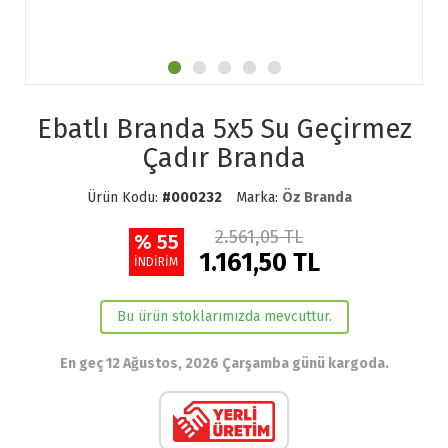
Ebatlı Branda 5x5 Su Geçirmez
Çadır Branda
Ürün Kodu:
#000232
Marka:
Öz Branda
2.561,05 TL
% 55
1.161,50 TL
İNDİRİM
Bu ürün stoklarımızda mevcuttur.
En geç 12 Ağustos, 2026 Çarşamba günü kargoda.