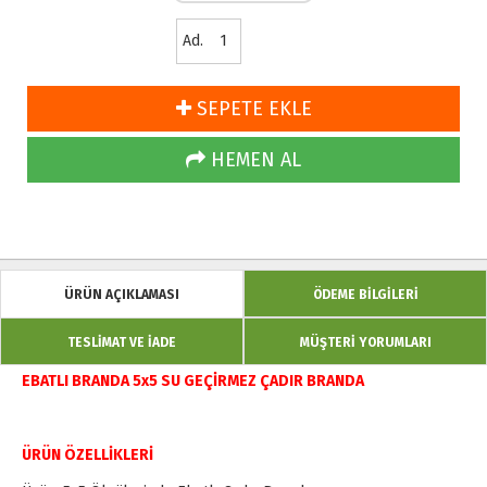
Ad.
SEPETE EKLE
HEMEN AL
ÜRÜN AÇIKLAMASI
ÖDEME BİLGİLERİ
TESLİMAT VE İADE
MÜŞTERİ YORUMLARI
EBATLI BRANDA 5x5 SU GEÇİRMEZ ÇADIR BRANDA
ÜRÜN ÖZELLİKLERİ