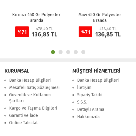
 450 Gr Polyester
Mavi 450 Gr Polyester
Beyaz 450 G
Branda
Branda
Bra
478,40 TL
478,40 TL
71
71
%
%
136,85 TL
136,85 TL
1
KURUMSAL
MÜŞTERİ HİZMETLERİ
Banka Hesap Bilgileri
Banka Hesap Bilgileri
Mesafeli Satış Sözleşmesi
İletişim
Güvenlik ve Kullanım
Sipariş Takibi
Şartları
S.S.S.
Kargo ve Taşıma Bilgileri
Detaylı Arama
Garanti ve İade
Hakkımızda
Online Tahsilat