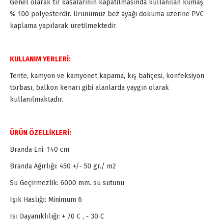
Genel olarak tır kasalarının kapatılmasında kullanılan kumaş
% 100 polyesterdir. Ürünümüz bez ayağı dokuma üzerine PVC
kaplama yapılarak üretilmektedir.
KULLANIM YERLERİ:
Tente, kamyon ve kamyonet kapama, kış bahçesi, konfeksiyon
torbası, balkon kenarı gibi alanlarda yaygın olarak
kullanılmaktadır.
ÜRÜN ÖZELLİKLERİ:
Branda Eni: 140 cm
Branda Ağırlığı: 450 +/- 50 gr./ m2
Su Geçirmezlik: 6000 mm. su sütunu
Işık Haslığı: Minimum 6
Isı Dayanıklılığı: + 70 C , - 30 C