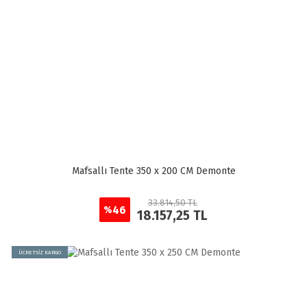
Mafsallı Tente 350 x 200 CM Demonte
33.814,50 TL
46
%
18.157,25 TL
ÜCRETSİZ KARGO