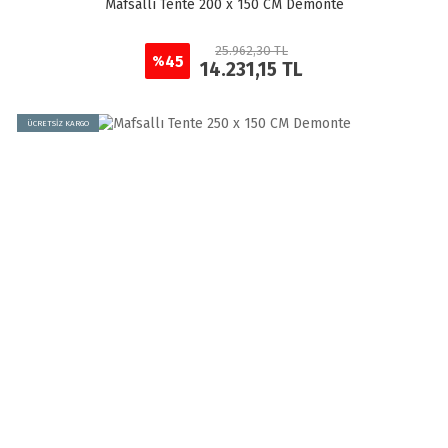
Mafsallı Tente 200 x 150 CM Demonte
25.962,30 TL
45
%
14.231,15 TL
ÜCRETSİZ KARGO