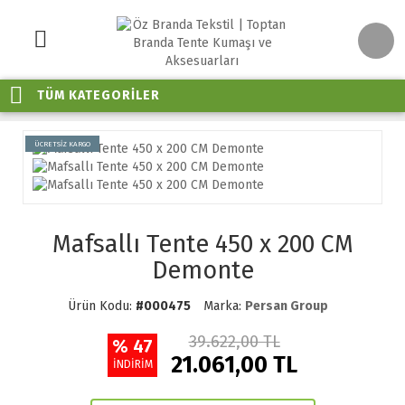
TÜM KATEGORİLER
ÜCRETSİZ KARGO
Mafsallı Tente 450 x 200 CM
Demonte
Ürün Kodu:
#000475
Marka:
Persan Group
39.622,00 TL
% 47
21.061,00 TL
İNDİRİM