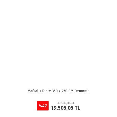
Mafsallı Tente 350 x 250 CM Demonte
36.510,10 TL
47
%
19.505,05 TL