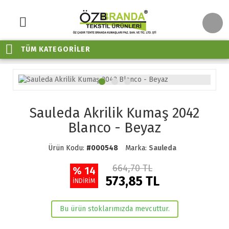
TÜM KATEGORİLER
Sauleda Akrilik Kumaş 2042
Blanco - Beyaz
Ürün Kodu:
#000548
Marka:
Sauleda
664,70 TL
% 14
573,85 TL
İNDİRİM
Bu ürün stoklarımızda mevcuttur.