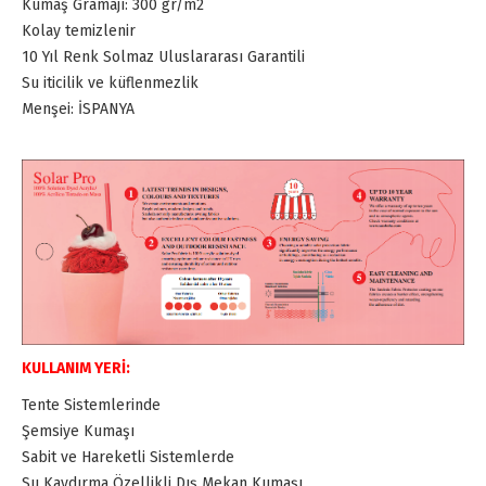
Kumaş Gramajı: 300 gr/m2
Kolay temizlenir
10 Yıl Renk Solmaz Uluslararası Garantili
Su iticilik ve küflenmezlik
Menşei: İSPANYA
KULLANIM YERİ:
Tente Sistemlerinde
Şemsiye Kumaşı
Sabit ve Hareketli Sistemlerde
Su Kaydırma Özellikli Dış Mekan Kumaşı