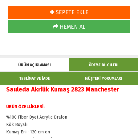
SEPETE EKLE
HEMEN AL
ÜRÜN AÇIKLAMASI
ÖDEME BİLGİLERİ
TESLİMAT VE İADE
MÜŞTERİ YORUMLARI
Sauleda Akrilik Kumaş 2823 Manchester
ÜRÜN ÖZELLİKLERİ:
%100 Fiber Dyet Acrylic Dralon
Kök Boyalı
Kumaş Eni : 120 cm en