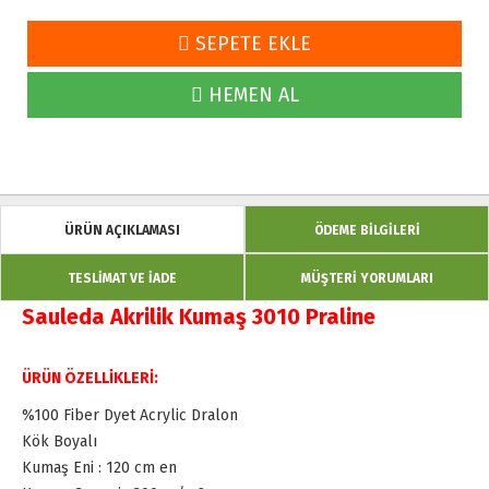
SEPETE EKLE
HEMEN AL
ÜRÜN AÇIKLAMASI
ÖDEME BİLGİLERİ
TESLİMAT VE İADE
MÜŞTERİ YORUMLARI
Sauleda Akrilik Kumaş 3010 Praline
ÜRÜN ÖZELLİKLERİ:
%100 Fiber Dyet Acrylic Dralon
Kök Boyalı
Kumaş Eni : 120 cm en