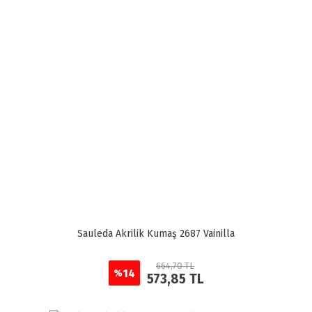
Sauleda Akrilik Kumaş 2687 Vainilla
664,70 TL
14
%
573,85 TL