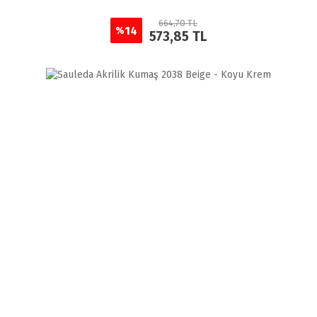
664,70 TL
14
%
573,85 TL