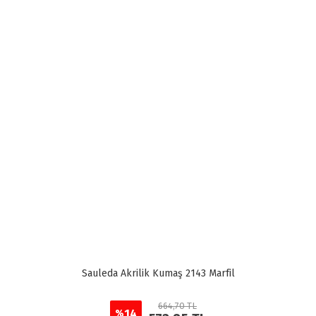
Sauleda Akrilik Kumaş 2143 Marfil
664,70 TL
14
%